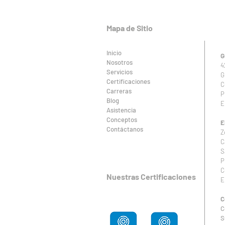
plástico: mitos y
realidades
Mapa de Sitio
Inicio
G
Nosotros
4
Servicios
G
Certificaciones
C
Carreras
P
Blog
E
Asistencia
Conceptos
E
Contáctanos
Z
C
S
P
C
Nuestras Certificaciones
E
C
C
S