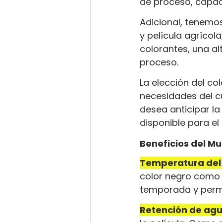
de proceso, capac
Adicional, tenemos
y película agrícol
colorantes, una al
proceso.
La elección del co
necesidades del cu
desea anticipar la
disponible para el
Beneficios del Mu
Temperatura del
color negro como l
temporada y permi
Retención de ag