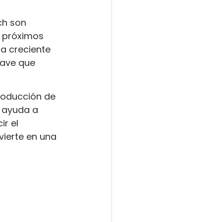
ch son 
s próximos 
a creciente 
lave que 
roducción de 
 ayuda a 
r el 
vierte en una 