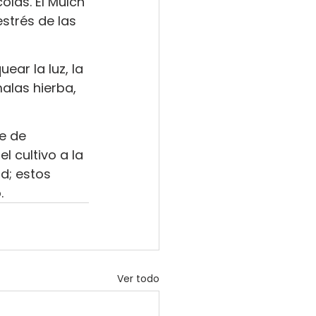
olas. El Mulch 
strés de las 
ear la luz, la 
alas hierba, 
e de 
 cultivo a la 
d; estos 
.
Ver todo