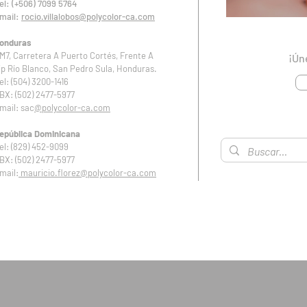
el: (+506) 7099 5764
mail:
rocio.villalobos@polycolor-ca.com
onduras
M7, Carretera A Puerto Cortés, Frente A
¡Ún
ip Río Blanco, San Pedro Sula, Honduras.
el: (504) 3200-1416
BX: (502) 2477-5977
mail: sac
@polycolor-ca.com
epública Dominicana
el: (829) 452-9099
BX: (502) 2477-5977
mail:
mauricio.florez
@polycolor-ca.com