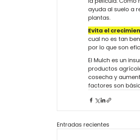
la película. Como 
ayuda al suelo a r
plantas.
Evita el crecimie
cual no es tan ben
por lo que son efi
El Mulch es un in
productos agrícola
cosecha y aumentan
factores son bási
Entradas recientes