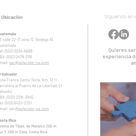
colores a la medida?
con 
en l
Síguenos en n
Ubicación
uatemala
2 calle 22-17 zona 12, Bodega 10,
uatemala
Quieres ser 
el: (502) 3034-6688
experiencia d
BX: (502) 2479-3116
am
mail:
sac@polycolor-ca.com
l Salvador
ona Franca Santa Tecla, Km. 12 ½
arretera al Puerto de La Libertad, El
alvador
BX: (503) 2316-3945
el: (503) 6420-2251
mail: sac
@polycolor-ca.com
osta Rica
olima de Tibás, de Metalco 200 m
ur Y 200 m Este, Costa Rica