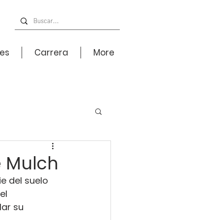
nes
Carrera
More
e Mulch
ie del suelo 
el 
ar su 