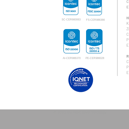
C
E
H
SC-CER660063
FS-CER986366
K
Z
C
P
E
R
AI-CER986370
PE-CER986028
C
P
E
© 2023 by Next Level Strategy