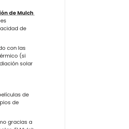
ión de Mulch 
es 
pacidad de 
do con las 
érmico (si 
diación solar 
 películas de 
pios de 
mo gracias a 