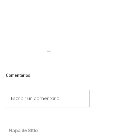
Comentarios
Escribir un comentario...
¿Por qué desarrollar
Importancia de c
colores a la medida?
proveedores loca
industria plástic
Mapa de Sitio