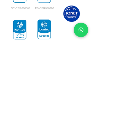
SC-CER660063
FS-CER986366
PE-CER986028
AI-CER986370
Ubicación
Guatemala
42 calle 22-17 zona 12, Bodega 10, Guatemala
Cel:
(502) 3034-6688
PBX:
(502) 2479-3116
Email:
sac@polycolor-ca.com
El Salvador
Zona Franca Santa Tecla, Km. 12 ½ Carretera
al Puerto de La Libertad, El Salvador